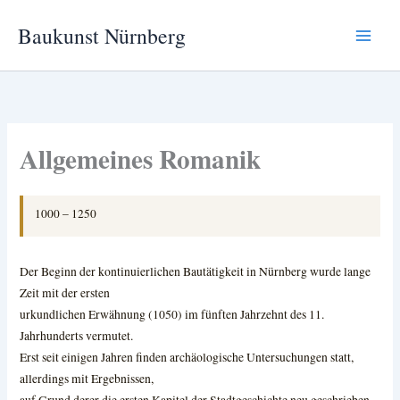
Zum
Baukunst Nürnberg
Inhalt
springen
Allgemeines Romanik
1000 – 1250
Der Beginn der kontinuierlichen Bautätigkeit in Nürnberg wurde lange
Zeit
mit der ersten
urkundlichen Erwähnung (1050) im fünften Jahrzehnt des 11.
Jahrhunderts vermutet.
Erst seit einigen Jahren finden archäologische Untersuchungen statt,
allerdings mit Ergebnissen,
auf Grund derer die ersten Kapitel der Stadtgeschichte neu geschrieben