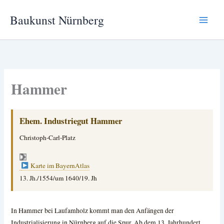
Zum
Baukunst Nürnberg
Inhalt
springen
Hammer
Ehem. Industriegut Hammer
Christoph-Carl-Platz
Karte im BayernAtlas
13. Jh./1554/um 1640/19. Jh
In Hammer bei Laufamholz kommt man den Anfängen der
Industrialisierung in Nürnberg auf die Spur.
Ab dem 13. Jahrhundert