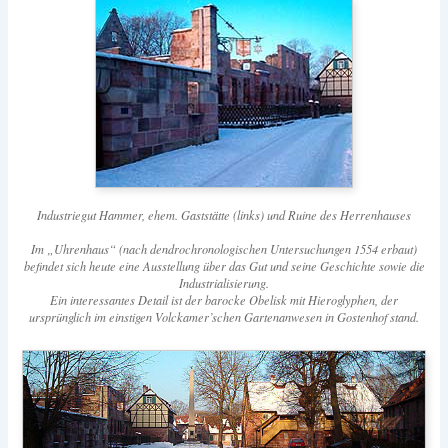
Industriegut Hammer, ehem. Gaststätte (links) und Ruine des Herrenhauses
Im „Uhrenhaus“ (nach dendrochronologischen Untersuchungen 1554 erbaut)
befindet sich heute eine Ausstellung über das Gut und seine Geschichte sowie die
Industrialisierung.
Ein interessantes Detail ist der barocke Obelisk mit Hieroglyphen, der
ursprünglich im einstigen Volckamer’schen Gartenanwesen in Gostenhof stand.