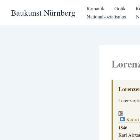
Zum
Romanik
Gotik
R
Baukunst Nürnberg
Inhalt
Nationalsozialismus
N
springen
Lorenz
Lorenzer
Lorenzerpla
Karte i
1846
Karl Alexan