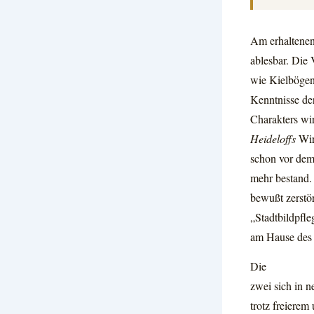
Am erhaltenen 
ablesbar. Die
wie Kielbögen
Kenntnisse der
Charakters wir
Heideloffs
Wir
schon vor dem
mehr bestand.
bewußt zerstör
„Stadtbildpfle
am Hause des 
Die
zwei sich in 
trotz freiere