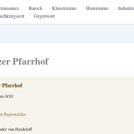
enaissance
Barock
Klassizismus
Historismus
Industri
achkriegszeit
Gegenwart
er Pfarrhof
 Pfarrhof
tz 8/10
m BayernAtlas
der von Heideloff