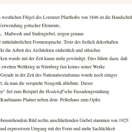
westlichen Flügel des Lorenzer Pfarrhofes von 1846 ist die
Handschri
 Verwendung gotischer Elemente,
, Maßwerk und Stufengiebel, zeigen genaue
 mittelalterlichen Formensprache. Trotz des freilich dekorhaften
kt die Arbeit des Architekten einheitlich und stilsicher.
ken wurde mit der Zeit kaum mehr gewürdigt. Dies führte dazu, daß
 zweiten Weltkrieg in Nürnberg fast keines seiner Werke
 Gerade in der Zeit des Nationalsozialismus wurde noch einiges
t, da man die verspielte Neugotik ablehnte. Dieser
ge“ fiel zum Beispiel die
Heideloff
’sche Fassadengestaltung
Kaufmanns Platner neben dem Pellerhaus zum Opfer.
nebenstehendem Bild rechts anschließenden Giebel stammen von 1925:
m und expressivem Umgang mit der Form und mehr Sachlichkeit