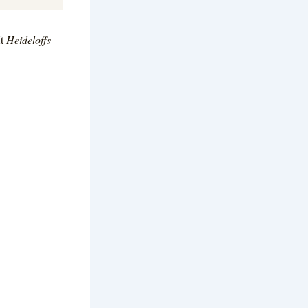
ft
Heideloffs