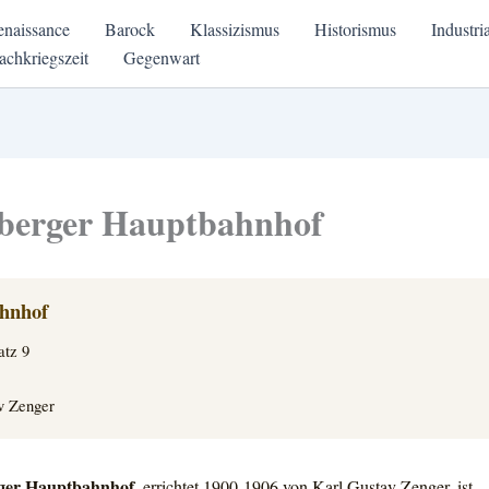
enaissance
Barock
Klassizismus
Historismus
Industri
achkriegszeit
Gegenwart
berger Hauptbahnhof
hnhof
atz 9
v Zenger
ger Hauptbahnhof
, errichtet 1900-1906 von Karl Gustav Zenger, ist