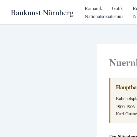
Zum
Romanik
Gotik
R
Baukunst Nürnberg
Inhalt
Nationalsozialismus
N
springen
Nuern
Hauptba
Bahnhofspl
1900-1906
Karl Gusta
Nürnber
Der