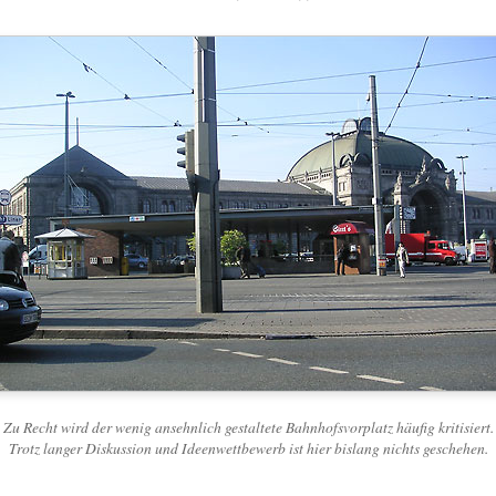
Zu Recht wird der wenig ansehnlich gestaltete Bahnhofsvorplatz häufig kritisiert.
Trotz langer Diskussion und Ideenwettbewerb ist hier bislang nichts geschehen.