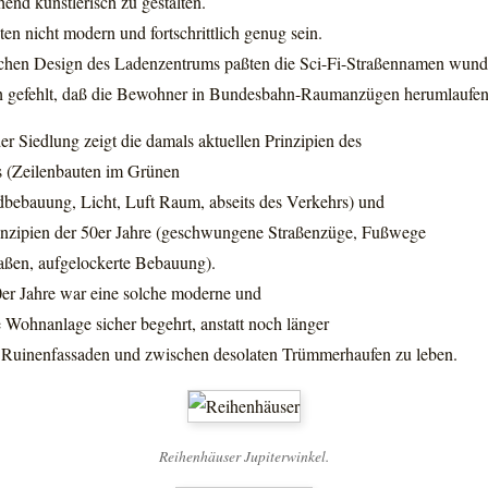
hend künstlerisch zu gestalten.
en nicht modern und fortschrittlich genug sein.
schen Design des Ladenzentrums paßten die Sci-Fi-Straßennamen wund
h gefehlt, daß die Bewohner in Bundesbahn-Raumanzügen herumlaufen
r Siedlung zeigt die damals aktuellen Prinzipien des
 (Zeilenbauten im Grünen
ndbebauung, Licht, Luft Raum, abseits des Verkehrs) und
inzipien der 50er Jahre (geschwungene Straßenzüge, Fußwege
raßen, aufgelockerte Bebauung).
er Jahre war eine solche moderne und
 Wohnanlage sicher begehrt, anstatt noch länger
n Ruinenfassaden und zwischen desolaten Trümmerhaufen zu leben.
Reihenhäuser Jupiterwinkel.