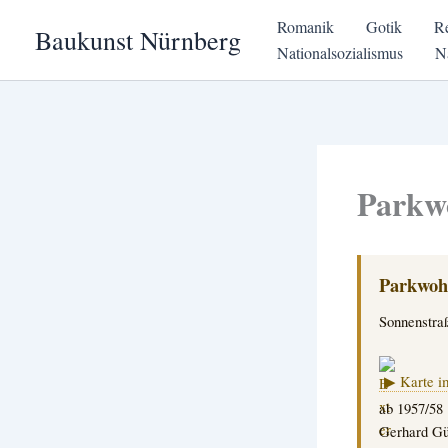
Zum
Romanik
Gotik
R
Baukunst Nürnberg
Inhalt
Nationalsozialismus
N
springen
Parkw
Parkwoh
Sonnenstra
▶ Karte i
ab 1957/58
Gerhard Gün