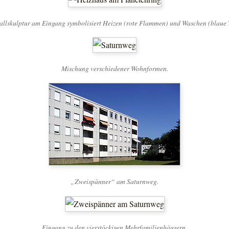
allskulptur am Eingang symbolisiert Heizen (rote Flammen) und Waschen (blaue 
Mischung verschiedener Wohnformen.
„Zweispänner“ am Saturnweg.
Eingang zu den vierstöckigen Mehrfamilienhäusern.