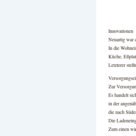
Innovationen
Neuartig war 
In die Wohnein
Küche, Eßplat
Letzterer stel
Versorgungsei
Zur Versorgun
Es handelt sic
in der angenäh
die nach Süden
Die Ladeneingä
Zum einen wi