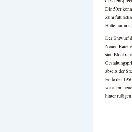
diese entsprec
Die 50er konnt
Zum futuristi
Hätte nur noc
Der Entwurf de
Neuen Bauens
statt Blockra
Gestaltungspr
abseits der St
Ende der 1950
vor allem neue
hinter rußige