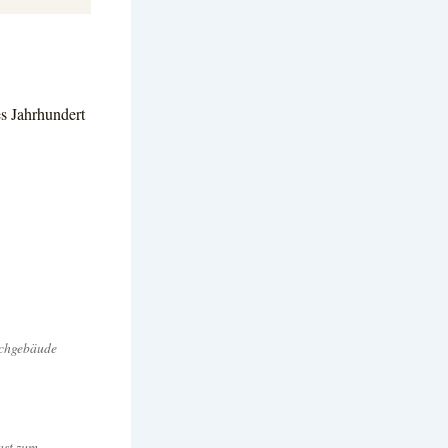
es Jahrhundert
schgebäude
ast zum