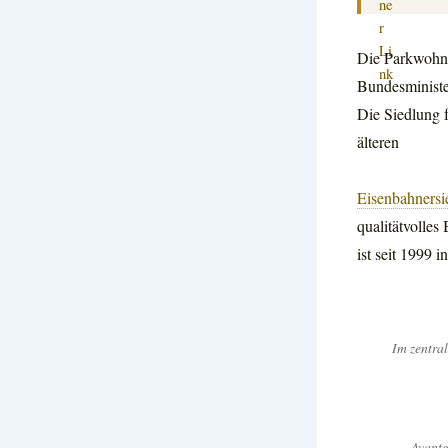
Die Parkwohna
Bundesministe
Die Siedlung f
älteren
Eisenbahnersi
qualitätvolles
ist seit 1999 
Im zentra
Avantg