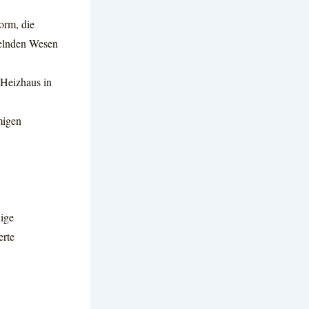
orm, die
kelnden Wesen
Heizhaus in
migen
ige
erte