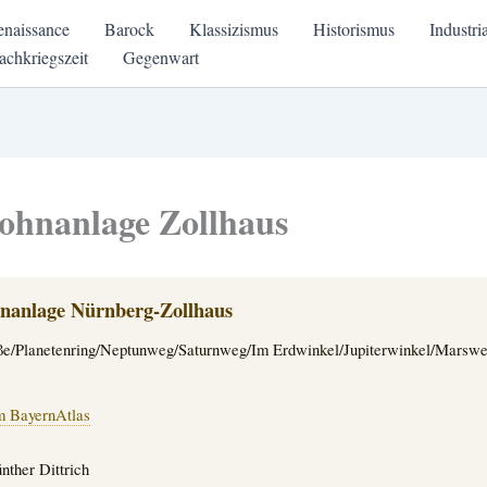
enaissance
Barock
Klassizismus
Historismus
Industri
achkriegszeit
Gegenwart
ohnanlage Zollhaus
nanlage Nürnberg-Zollhaus
ße/Planetenring/Neptunweg/Saturnweg/Im Erdwinkel/Jupiterwinkel/Marsw
m BayernAtlas
ther Dittrich