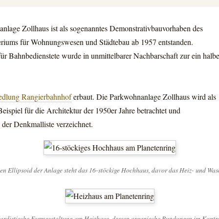
nlage Zollhaus ist als sogenanntes Demonstrativbauvorhaben
des
riums für Wohnungswesen und Städtebau ab 1957 entstanden.
ür Bahnbedienstete wurde in unmittelbarer Nachbarschaft zur ein halb
edlung Rangierbahnhof
erbaut. Die Parkwohnanlage Zollhaus wird als
 Beispiel für die Architektur der 1950er Jahre betrachtet und
in der Denkmalliste verzeichnet.
len Ellipsoid der Anlage steht das 16-stöckige Hochhaus, davor das Heiz- und Wa
ardistische Formgestaltung am Heizhaus, dessen organische Rundungen im Kontr