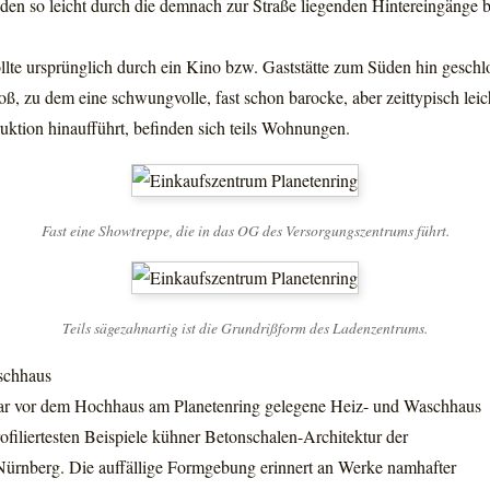
en so leicht durch die demnach zur Straße liegenden Hintereingänge be
ollte ursprünglich durch ein Kino bzw. Gaststätte zum Süden hin gesch
, zu dem eine schwungvolle, fast schon barocke, aber zeittypisch leich
uktion hinaufführt, befinden sich teils Wohnungen.
Fast eine Showtreppe, die in das OG des Versorgungszentrums führt.
Teils sägezahnartig ist die Grundrißform des Ladenzentrums.
schhaus
ar vor dem Hochhaus am Planetenring gelegene Heiz- und Waschhaus
profiliertesten Beispiele kühner Betonschalen-Architektur der
 Nürnberg. Die auffällige Formgebung erinnert an Werke namhafter