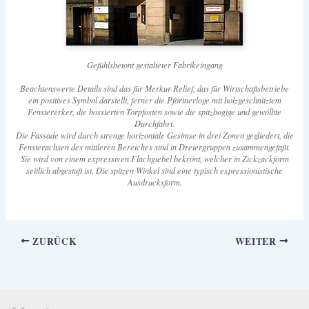
Gefühlsbetont gestalteter Fabrikeingang
Beachtenswerte Details sind das für Merkur-Relief, das für Wirtschaftsbetriebe
ein positives Symbol darstellt, ferner die Pförtnerloge mit holzgeschnitztem
Fenstererker, die bossierten Torpfosten sowie die spitzbogige und gewölbte
Durchfahrt.
Die Fassade wird durch strenge horizontale Gesimse in drei Zonen gegliedert, die
Fensterachsen des mittleren Bereiches sind in Dreiergruppen zusammengefaßt.
Sie wird von einem expressiven Flachgiebel bekrönt, welcher in Zickzackform
seitlich abgestuft ist. Die spitzen Winkel sind eine typisch expressionistische
Ausdrucksform.
ZURÜCK
WEITER