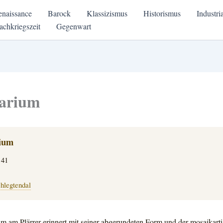
enaissance
Barock
Klassizismus
Historismus
Industri
achkriegszeit
Gegenwart
tarium
rium
 41
hlegtendal
um am Plärrer erinnert mit seiner abgerundeten Form und der
mosaikart