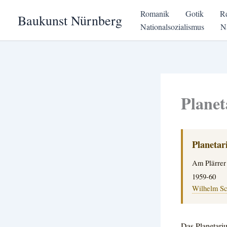
Zum
Romanik
Gotik
R
Baukunst Nürnberg
Inhalt
Nationalsozialismus
N
springen
Plane
Planeta
Am Plärrer
1959-60
Wilhelm Sc
Das Planetari